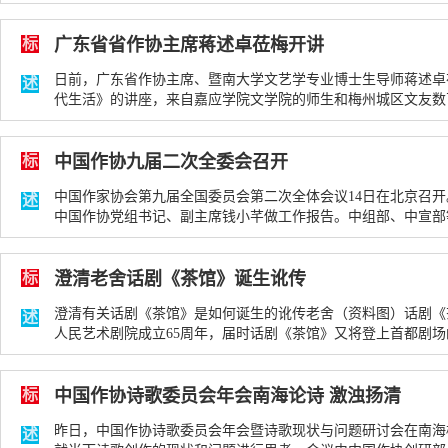
标
广东省省作协主席蒋述卓莅梅开讲
日前，广东省作协主席、暨南大学文艺学专业博士生导师蒋述卓
述
代生活》的讲座，来自嘉应学院文学院的师生和梅州城区文友数百人
06-19
318次
标
中国作协九届二次全委会召开
中国作家协会第九届全国委员会第二次全体会议14日在北京召
述
中国作协党组书记、副主席钱小芊做工作报告。中组部、中宣部等有关
06-15
244次
标
澄清老舍话剧《茶馆》诞生讹传
澄清有关话剧《茶馆》是如何诞生的讹传老舍（资料图）话剧《茶
述
人民艺术剧院成立65周年，届时话剧《茶馆》又将登上首都剧场的舞台
06-10
490次
标
中国作协诗歌委员会年会南海论诗 激浊扬清
昨日，中国作协诗歌委员会年会暨诗歌现状与问题研讨会在南海
述