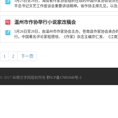
5月25日至28日，海南省作家协会组织在琼的中国作家协会会
述
平总书记文艺工作座谈会重要讲话精神。省作协主席孔见，以及来自海
06-01
380次
标
温州市作协举行小说家改稿会
5月26日至28日，由温州市作家协会主办，苍南县作家协会承办
述
行。中国著名评论家程德培、《作家》杂志主编宗仁发、《江南》杂志主
01
410次
1
2
下一页
© 2017 纵横文学网版权所有
黔ICP备17001046号-2