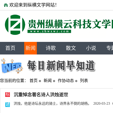
欢迎来到纵横文学网站！
首页
新闻
诗歌
散文
小说
专
您当前的位置：
首页
新闻
作协动态
列表
标
沉重悼念著名诗人洪烛逝世
洪烛，他是诗坛永远的骑士，诗界永不倒的胡杨。 2020-03-23
述