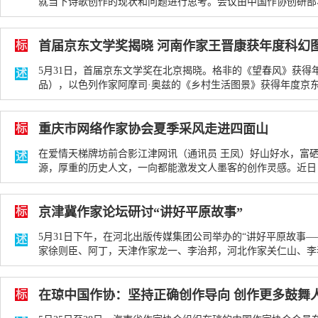
就当下诗歌创作的现状和问题进行思考。会议由中国作协创研部、中国
06-07
280次
标
首届京东文学奖揭晓 河南作家王晋康获年度科幻图书
5月31日，首届京东文学奖在北京揭晓。格非的《望春风》获得
述
品），以色列作家阿摩司·奥兹的《乡村生活图景》获得年度京东文学奖
06-01
282次
标
重庆市网络作家协会夏季采风走进四面山
在爱情天梯牌坊前合影江津网讯（通讯员 王凤）好山好水，富
述
源，厚重的历史人文，一向都能激发文人墨客的创作灵感。近日
一... 2017-06-01
274次
标
京津冀作家论坛研讨“讲好平原故事”
5月31日下午，在河北出版传媒集团公司举办的“讲好平原故事
述
家徐则臣、阿丁，天津作家龙一、李治邦，河北作家关仁山、李春雷、程
01
310次
标
在琼中国作协：坚持正确创作导向 创作更多鼓舞人心