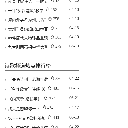
04-10
154
科普作家汪洁：平时爱
04-10
132
十年“实验建筑”教学
04-10
258
海内外学者漳州共话“
04-13
255
贵州千名绣娘织画卷苗
04-10
303
89件唐代文物珍品重现
04-10
279
九大剧团亮相中华优秀
诗歌频道热点排行榜
04-22
580
【失语诗刊】苏湘红散
06-15
481
【名作欣赏】诗经·关
06-21
467
《雨霖铃•赠长学》
04-17
434
我只是想吻你一下
06-13
430
忆王孙·清明祭扫所想
04-22
405