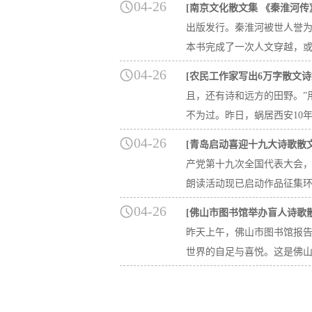
04-26
[南京文化散文集 《秦淮河传
出版发行。秦淮河被世人誉为
本书完成了一次人文穿越，或寻
04-26
[农民工作家写出6万字散文诗
且，还有诗和远方的田野。”
不为过。昨日，蜗居西安10年
04-26
[青岛启动喜迎十九大诗歌散
产党第十九次全国代表大会
朗读活动现已启动作品征集环
04-26
[佛山市图书馆举办盲人诗歌
昨天上午，佛山市图书馆报
世界的自足与喜悦。这是佛山