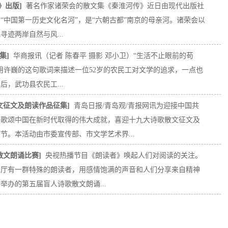
》出版]
著名作家诸荣会的散文集《秦淮河传》近日由现代出版社
“中国第一历史文化名河”，是“六朝古都”南京的母亲河。诸荣会以
迹两岸自然与风...
集]
华商报讯（记者 陈春平 摄影 邓小卫）“生活不止眼前的苟
用许巍的这句歌词来描述一位52岁的农民工对文学的追求，一点也
后，武功县农民工...
文征文及朗读作品征集]
青岛日报/青岛观/青报网讯为迎接中国共
，歌颂中国在新时代取得的伟大成就，喜迎十九大诗歌散文征文及
节。本活动由市委宣传部、市文学艺术界...
散文朗诵比赛]
央视热播节目《朗读者》唤起人们对阅读的关注。
告厅有一群特殊的朗读者，用感情饱满的声音和人们分享来自精神
举办的第五届盲人诗歌散文朗诵...